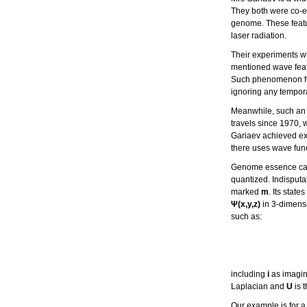
They both were co-e
genome. These featur
laser radiation.
Their experiments wi
mentioned wave featu
Such phenomenon full
ignoring any tempora
Meanwhile, such an 
travels since 1970, 
Gariaev achieved ex
there uses wave fun
Genome essence can 
quantized. Indisputa
marked
m
. Its stat
Ψ(x,y,z)
in 3-dimensi
such as:
including
i
as imagin
Laplacian and
U
is 
Our example is for 