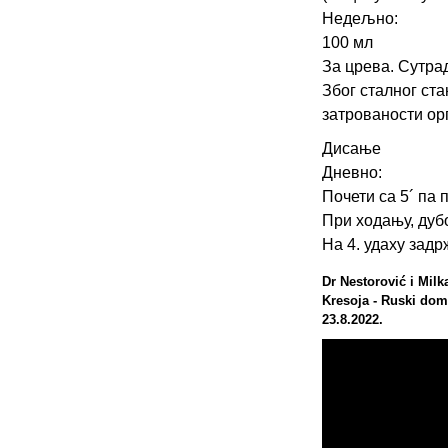
Недељно:
100 мл
За црева. Сутра
Због сталног ста
затрованости ор
Дисање
Дневно:
Почети са 5´ па 
При ходању, дубо
На 4. удаху задр
Dr Nestorović i Milk
Kresoja - Ruski do
23.8.2022.