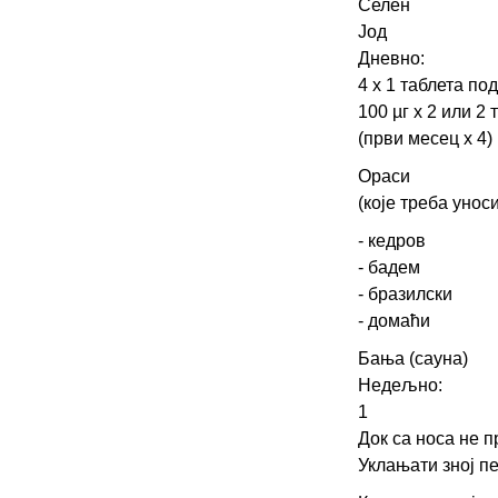
Селен
Јод
Дневно:
4 х 1 таблета под
100 µг х 2 или 2 
(први месец х 4)
Ораси
(које треба уноси
- кедров
- бадем
- бразилски
- домаћи
Бања (сауна)
Недељно:
1
Док са носа не 
Уклањати зној п