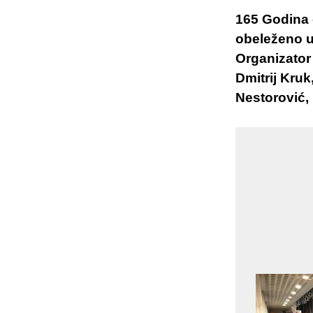
165 Godina 
obeleženo u
Organizato
Dmitrij Kruk
Nestorović, 