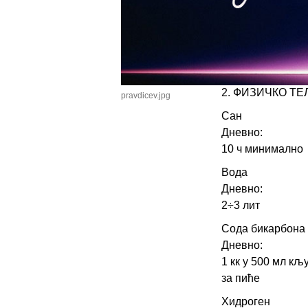
ШКОЛА ГАРЈАЈЕ
1.ДУХОВНО
-ИСПОВЕДАТИ 
-МОЛИТИ СЕ
2. ФИЗИЧКО ТЕ
pravdicev.jpg
Сан
Дневно:
10 ч минимално
Вода
Дневно:
2÷3 лит
Сода бикарбона
Дневно:
1 кк у 500 мл кљ
за пиће
Хидроген