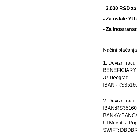
- 3.000 RSD za
- Za ostale YU
- Za inostrans
Načini plaćanja
1. Devizni raču
BENEFICIARY :
37,Beograd
IBAN -RS3516
2. Devizni raču
IBAN:RS35160
BANKA:BANCA
Ul Milentija Po
SWIFT: DBDB