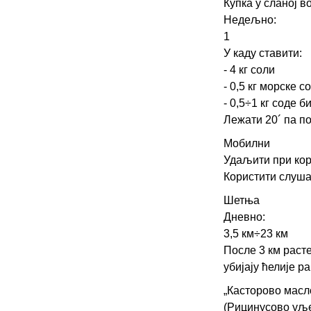
Купка у сланој в
Недељно:
1
У каду ставити:
- 4 кг соли
- 0,5 кг морске с
- 0,5÷1 кг соде 
Лежати 20´ па по
Мобилни
Удаљити при ко
Користити слуша
Шетња
Дневно:
3,5 км÷23 км
После 3 км расте
убијају ћелије ра
„Касторово масл
(Рицинусово уље