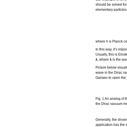
should be solved for
elementary particles
where h is Planck co
In this way, it’s im
Usually, this is Eins
λ
, where
λ
is the wa
Picture below visual
wave in the Dirac v
Gariaev to open the 
Fig. 1 An analog of 
the Dirac vacuum m
Generally, the shown
application has the 