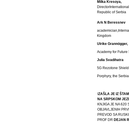
Milka Kresoya,
DirectorInternationa
Republic of Serbia
Ark N Beressnev
academician,Interna
Kingdom
Ulrike Grannögger,
Academy for Future 
Julia Svadihatra
5G Rezotone Shield
Porphyry, the Serbia
I
ZAŠLA JE IZ ŠT
NA SRPSKOM JEZIK
KNJIGA JE NA 62
OBJAVLJENIH PRV
PREVOD SA RUSK
PROF DR
DEJAN 