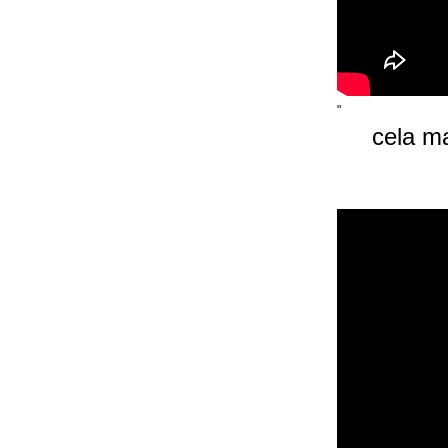
"
cela m