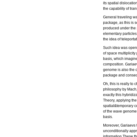
its spatial dislocat
the capability of tra
General traveling wa
package, as this is s
produced under the pr
elementary particles
the idea of teleport
Such idea was open
of space multiplicity
basis, which imagine
composition. Gariae
genome is also the c
package and consequ
Oh, this is really to
philosophy by Mach,
exactly this hybridiz
Theory, applying the 
spatial&temporary c
of the wave genome b
basis.
Moreover, Gariaevs t
unconditionally appr
information.These th