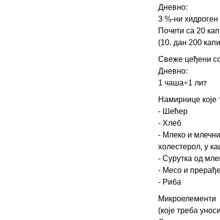
Дневно:
3 %-ни хидроген 
Почети са 20 кап
(10. дан 200 капи
Свеже цеђени со
Дневно:
1 чаша÷1 лит
Намирнице које 
- Шећер
- Хлеб
- Млеко и млечни
холестерол, у ка
- Сурутка од мле
- Месо и прерађ
- Риба
Микроелементи
(које треба уноси