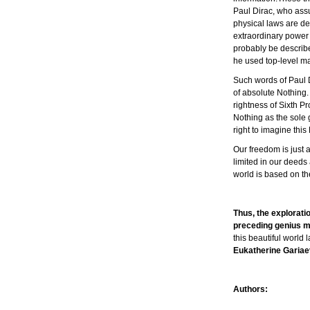
Paul Dirac, who assu
physical laws are de
extraordinary power 
probably be describe
he used top-level ma
Such words of Paul 
of absolute Nothing.
rightness of Sixth Pr
Nothing as the sole 
right to imagine this
Our freedom is just 
limited in our deeds 
world is based on t
Thus, the explorati
preceding genius m
this beautiful world 
Eukatherine Gariae
Authors: