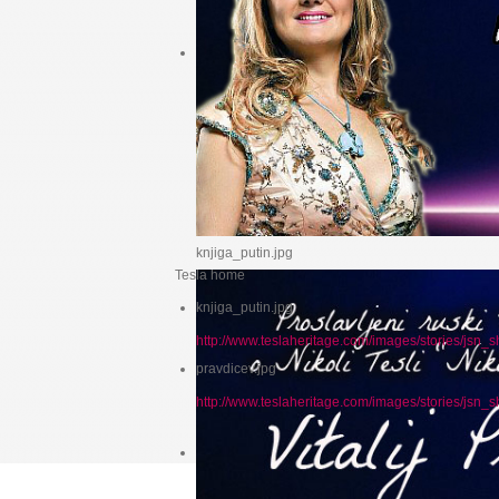
knjiga_putin.jpg
Tesla home
knjiga_putin.jpg
http://www.teslaheritage.com/images/stories/jsn_
pravdicev.jpg
http://www.teslaheritage.com/images/stories/jsn_
НЕ МОЖЕ ДА ШК