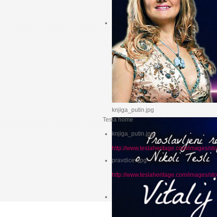
knjiga_putin.jpg
Tesla home
knjiga_putin.jpg
http://www.teslaheritage.com/images/st
pravdicev.jpg
http://www.teslaheritage.com/images/st