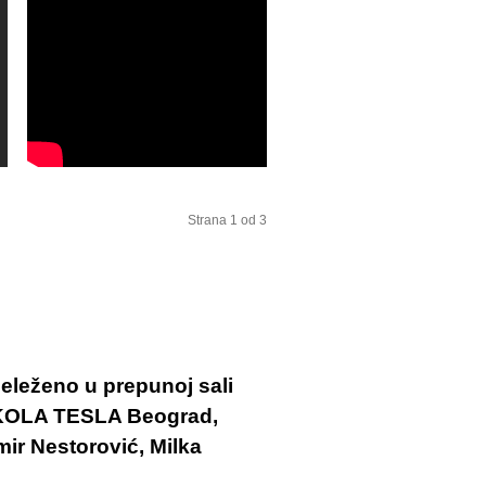
Strana 1 od 3
eleženo u prepunoj sali
IKOLA TESLA Beograd,
mir Nestorović, Milka