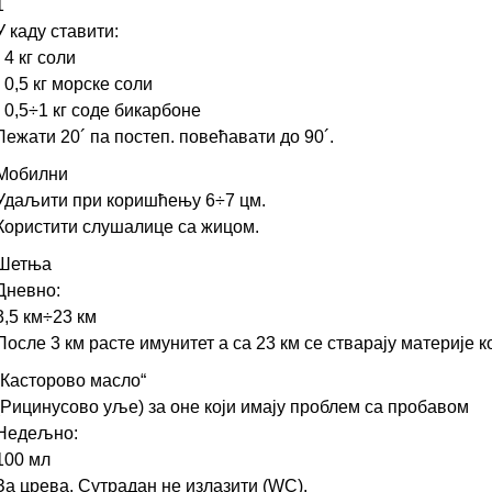
1
У каду ставити:
- 4 кг соли
- 0,5 кг морске соли
- 0,5÷1 кг соде бикарбоне
Лежати 20´ па постеп. повећавати до 90´.
Мобилни
Удаљити при коришћењу 6÷7 цм.
Користити слушалице са жицом.
Шетња
Дневно:
3,5 км÷23 км
После 3 км расте имунитет а са 23 км се стварају материје ко
„Касторово масло“
(Рицинусово уље) за оне који имају проблем са пробавом
Недељно:
100 мл
За црева. Сутрадан не излазити (WC).