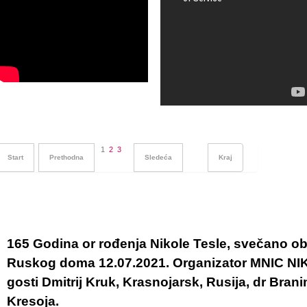
1
2
3
Start
Prethodna
Sledeća
Kraj
165 Godina or rođenja Nikole Tesle, svečano ob
Ruskog doma 12.07.2021. Organizator MNIC N
gosti Dmitrij Kruk, Krasnojarsk, Rusija, dr Brani
Kresoja.