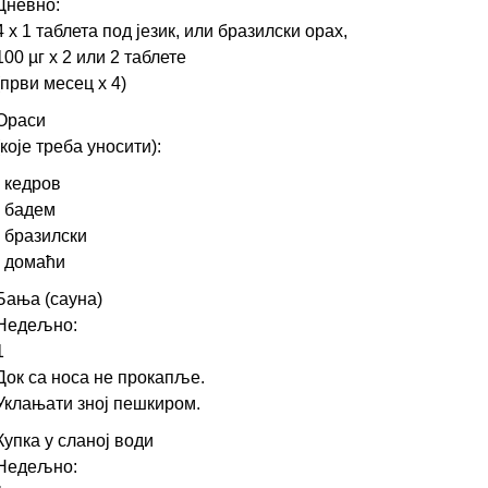
Дневно:
4 х 1 таблета под језик, или бразилски орах,
100 µг х 2 или 2 таблете
(први месец х 4)
Ораси
(које треба уносити):
- кедров
- бадем
- бразилски
- домаћи
Бања (сауна)
Недељно:
1
Док са носа не прокапље.
Уклањати зној пешкиром.
Купка у сланој води
Недељно: