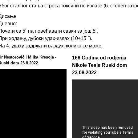
Због сталног стања стреса токсини не излазе (6. степен зат
Дисање
Дневно:
Почети са 5´ па повећавати сваки за још 5´.
При ходању, дубоки удах-издах (10÷15´´).
На 4. удаху задржати ваздух, колико се може.
Dr Nestorović i Milka Kresoja -
166 Godina od rodjenja
Ruski dom 23.8.2022.
Nikole Tesle Ruski dom
23.08.2022