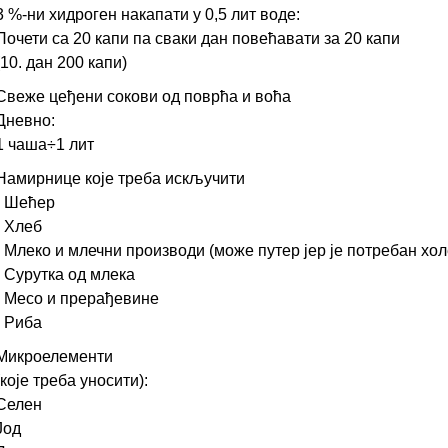
3 %-ни хидроген накапати у 0,5 лит воде:
Почети са 20 капи па сваки дан повећавати за 20 капи
(10. дан 200 капи)
Свеже цеђени сокови од поврћа и воћа
Дневно:
1 чаша÷1 лит
Намирнице које треба искључити
- Шећер
- Хлеб
- Млеко и млечни производи (може путер јер је потребан хол
- Сурутка од млека
- Месо и прерађевине
- Риба
Микроелементи
(које треба уносити):
Селен
Јод