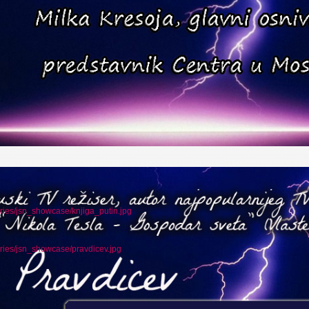
ories/jsn_showcase/knjiga_putin.jpg
ories/jsn_showcase/pravdicev.jpg
НЕ МОЖЕ ДА ШКОДИ !!!