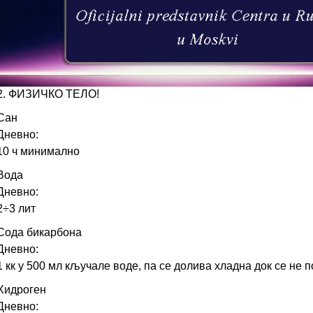
ШКОЛА ГАРЈАЈЕВА, КАКО ЛЕЧИТИ Р А К
1.ДУХОВНО
-ИСПОВЕДАТИ СЕ
-МОЛИТИ СЕ
2. ФИЗИЧКО ТЕЛО!
Сан
Дневно:
10 ч минимално
Вода
Дневно:
2÷3 лит
Сода бикарбона
Дневно:
1 кк у 500 мл кључале воде, па се долива хладна док се не 
Хидроген
Дневно: