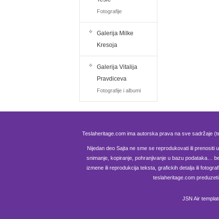
Fotografije
Galerija Milke
Kresoja
Galerija Vitalija
Pravdiceva
Fotografije i albumi
Teslaheritage.com ima autorska prava na sve sadržaje (te
Nijedan deo Sajta ne sme se reprodukovati ili prenositi u b
snimanje, kopiranje, pohranjivanje u bazu podataka… be
izmene ili reprodukcija teksta, grafickih detalja ili fotog
teslaheritage.com preduzeti
JSN Air templa