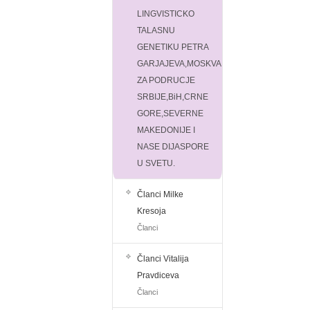
LINGVISTICKO
TALASNU
GENETIKU PETRA
GARJAJEVA,MOSKVA
ZA PODRUCJE
SRBIJE,BiH,CRNE
GORE,SEVERNE
MAKEDONIJE I
NASE DIJASPORE
U SVETU.
Članci Milke
Kresoja
Članci
Članci Vitalija
Pravdiceva
Članci