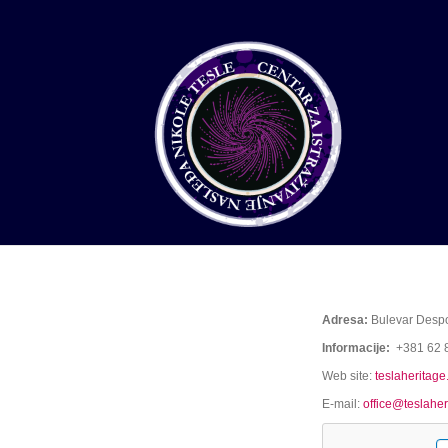
Adresa:
Bulevar Despo
Informacije:
+381 62 8
Web site:
teslaheritag
E-mail:
office@teslahe