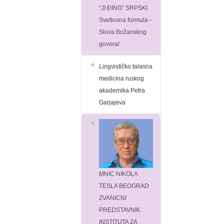
“JI ĐING” SRPSKI
Svetlosna formula -
Slova Božanskog
govora!
Lingvističko talasna
medicina ruskog
akademika Petra
Garjajeva
MNIC NIKOLA
TESLA BEOGRAD
ZVANICNI
PREDSTAVNIK
INSTITUTA ZA