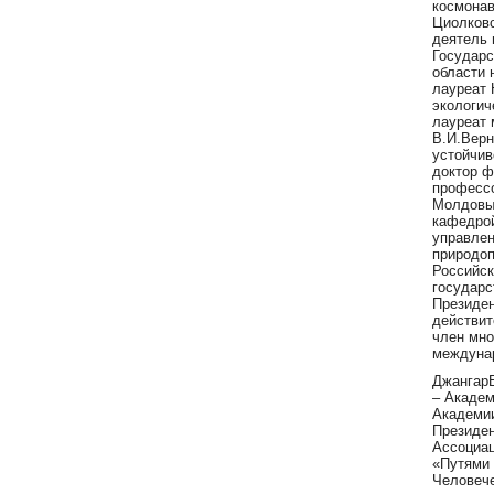
космонав
Циолковс
деятель 
Государс
области 
лауреат
экологич
лауреат 
В.И.Верн
устойчив
доктор ф
професс
Молдовы
кафедрой
управле
природо
Российск
государс
Президе
действит
член мно
междуна
Джангар
– Академ
Академии
Президе
Ассоциа
«Путями 
Человече