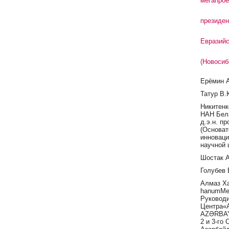
мегапрое
президен
Евразийс
(Новосиб
Ерёмин А
Татур В.
Никитенк
НАН Бела
д.э.н. п
(Основат
инноваци
научной 
Шостак А
Голубев 
Алмаз Х
hanumMe
Руковод
Центра«
AZ
Ə
RBA
2 и 3-го