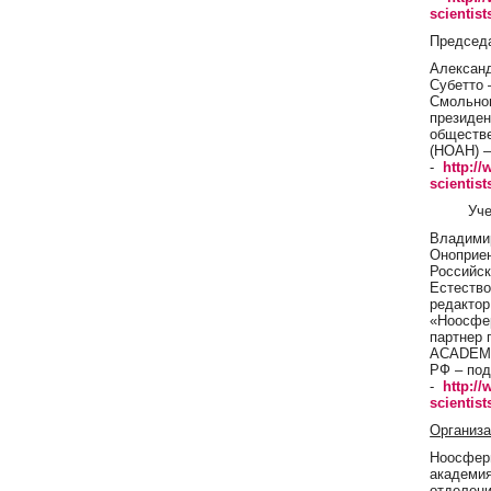
scientist
Председ
Алексан
Субетто 
Смольног
президе
обществе
(НОАН) 
-
http:/
scientist
Уче
Владими
Оноприен
Российс
Естество
редактор
«Ноосфе
партнер 
ACADEMY
РФ – по
-
http:/
scientist
Организа
Ноосфер
академия
отделени