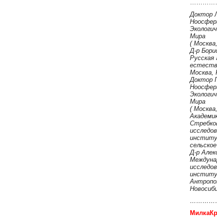
…………
Доктор Л
Ноосфер
Экологи
Мира
( Москва
Д-р Бори
Русская 
естеств
Москва, 
Доктор Г
Ноосфер
Экологи
Мира
( Москва
Академи
Стребков
исследо
институ
сельско
Д-р Алек
Междуна
исследо
институ
Антропоэ
Новосиби
…………
МилкаКр