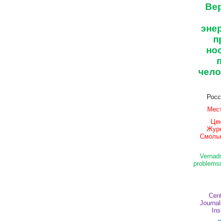
Ве
эне
п
но
чело
Росс
Мест
Це
Жур
Смольн
Vernad
problems
Cent
Journal
Ins