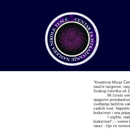
"Kreativna Misao Četv
naučni razgovori, ra
Svakog četvrtka od 1
Mi čvrsto ver
njegovim pronalaskom
s
vetljenja bežične va
zadivili svet.
Naprotiv
budućnost i ona pripa
I uopšte, nad
budućnost”, – vreme b
nauci - čije će osnove