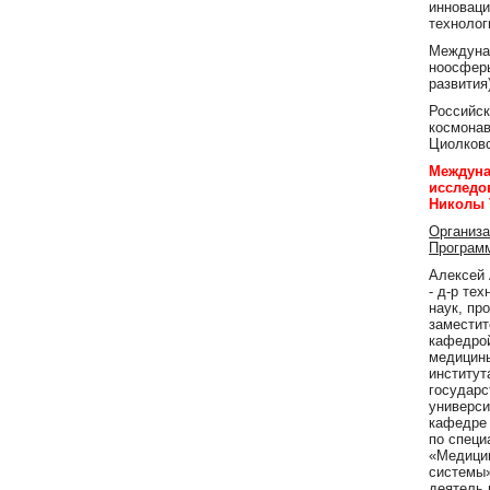
инновац
технолог
Междуна
ноосферы
развития
Российск
космонав
Циолковс
Междуна
исследо
Николы 
Организа
Програм
Алексей
- д-р тех
наук, пр
замести
кафедрой
медицин
институт
государс
универси
кафедре
по спец
«Медици
системы
деятель