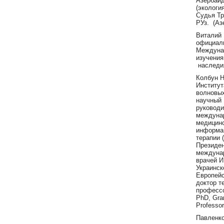
Азербайд
(экологи
Судья Тр
РУз. (Аз
Виталий 
официал
Междуна
изучени
наследи
Колбун Н
Институт
волновых
научный
руковод
междунар
медицин
информа
терапии 
Президе
междуна
врачей И
Украинск
Европейс
доктор т
професс
PhD, Gra
Professor
Павленко