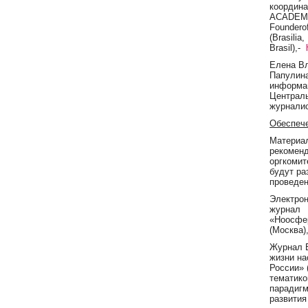
координ
ACADEMY
Founderof
(Brasilia,
Brasil),-
Елена В
Папулина
информа
Централ
журналис
Обеспече
Материа
рекомен
оргкомит
будут ра
проведен
Электро
журнал
«Ноосфе
(Москва)
Журнал
жизни на
Рос­сии»
тематико
парадигм
развития