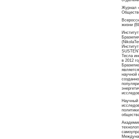
Журнал 
Обществ
Всеросси
жизни (
Институт
Бразили
(
NikolaTes
Институ
SUSTENT
Тесла ин
в 2012 г
Бразилиа
является
научной 
созданно
популяри
энергети
исследо
Научный
исследо
политики
обществ
Академи
технолог
самоупр
Междуна