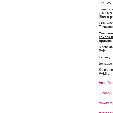
TESLAVI
Электро
«НООСФ
(Волгогр
СМИ «Ве
Тринитар
Участни
список 
приглаш
Маевский
РАН,
Яковец Ю
Бондарен
Казначее
РАМН,
Нина Гри
- коорди
междуна