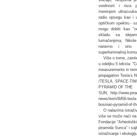
vrednosti i niza p
merenjem ultrazvuka
radio opsegu kao i 
optičkom spektru - s
mogu dobiti kao "oč
skladu sa idejam
tumačenjima, Nikole
naravno i onu n
superluminalnoj komun
Više o tome, zainte
u odeljku 5 teksta: “C
measurements in term
propagation Tesla’s 
/TESLA, SPACE-TI
PYRAMID OF THE
SUN,
http://www.pir
news/item/8456-tesla
bosnian-pyramid-of-th
O nalazima istraži
više se može naći na 
Fondacije "Arheološk
piramida Sunca" i saj
istraživanje i ekologij