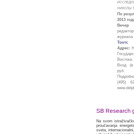
ИССЛЕД
НИКОЛЫ Т
По резу
2013 год
Вечер
редакто
журнал
Тоотс
Адрес:
Н
Госуда
Востока.
Вход (в
руб.
Подроб
(495) 62
www.delph
SB Research 
Na svom istraživačk
proučavanja energet
sveta, internacionalni,