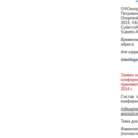
R
©®Онопр
Петрович
Onoprienk
2013; ©Б
СубеттоА
Subetto A
Временн
адреса
для корр
interbig
Заявки н
конфере
принимат
2014 г.
Состав з
конфере
(обязате
английск
Тема док
Фамили
(полност