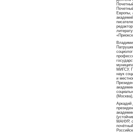
Почетный
Почетный
Европы, 
академи
писателе
редактор
литерату
«Приокск
Владими
Патрушев
социолог
професс
государс
муниципа
МИГСУ, 
наук соц
и местно
Президе
академи
социальн
(Москва)
Аркадий 
президе
академи
(устойчи
МАНУР, о
почётный
Российск