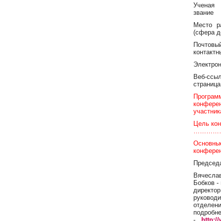
Ученая 
звание
Место р
(сфера д
Почт
контакт
Электро
Веб-с
страница
Программ
конфере
участник
Цель ко
…………
Основны
конфер
Председа
Вячесла
Бобков -
директо
руководи
отделен
подробне
-
http: