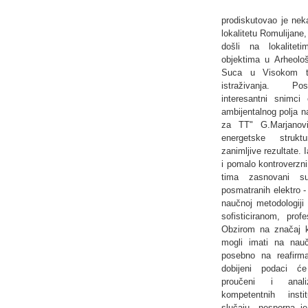
prodiskutovao je nek
lokalitetu Romulijane,
došli na lokalitet
objektima u Arheolo
Suca u Visokom to
istraživanja. 
interesantni snimci 
ambijentalnog polja na
za TT" G.Marjanovi
energetske strukt
zanimljive rezultate. 
i pomalo kontroverzni
tima zasnovani su
posmatranih elektro -
naučnoj metodologiji
sofisticiranom, pro
Obzirom na značaj ko
mogli imati na nau
posebno na reafirma
dobijeni podaci će 
proučeni i anali
kompetentnih inst
slučaju, nesporna je