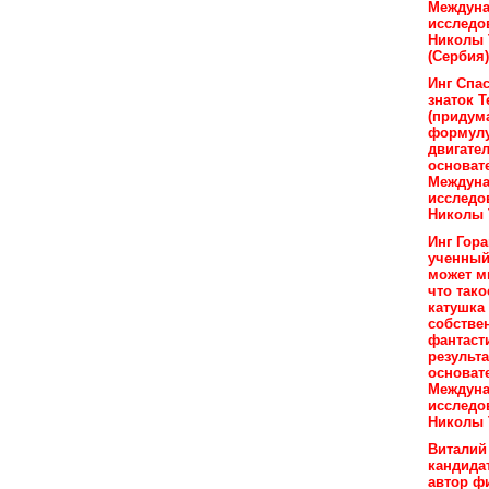
Междуна
исследо
Николы 
(Сербия)
Инг Спа
знаток Т
(придум
формулу
двигател
основат
Междуна
исследо
Николы 
Инг Гор
ученный,
может м
что тако
катушка
собстве
фантаст
результа
основат
Междуна
исследо
Николы 
Виталий
кандидат
автор ф