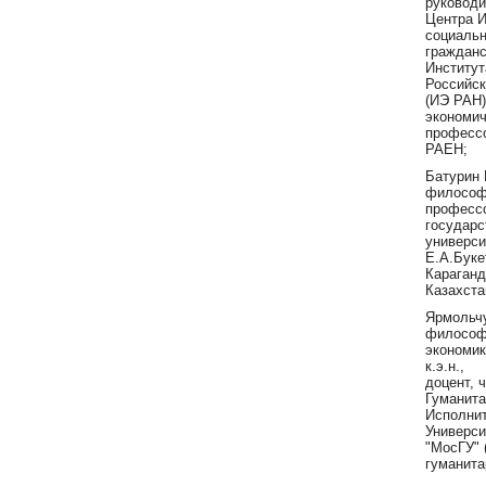
руководи
Центра 
социальн
гражданс
Институт
Российск
(ИЭ РАН)
экономич
профессо
РАЕН;
Батурин 
философ
профессо
государ
универси
Е.А.Буке
Караганд
Казахста
Ярмольчу
философи
экономик
к.э.н.,
доцент, 
Гуманита
Исполни
Универси
"МосГУ" 
гуманита