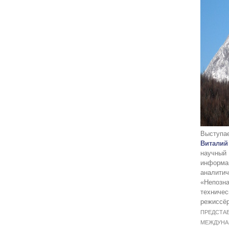
Высту
Витал
научны
информа
аналит
«Непозн
техничес
режи
ПРЕДСТ
МЕЖДУН