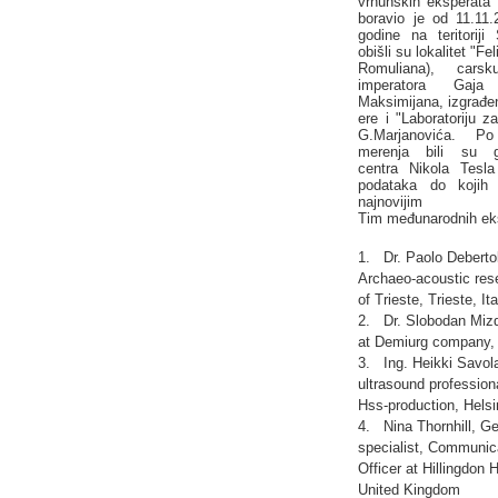
vrhunskih eksperata
boravio je od 11.11.
godine na teritoriji
obišli su lokalitet "Fe
Romuliana), cars
imperatora Gaja 
Maksimijana, izgrađen
ere i "Laboratoriju z
G.Marjanovića. Po
merenja bili su g
centra Nikola Tesl
podataka do kojih
najnovijim is
Tim međunarodnih ek
1. Dr. Paolo Debertoli
Archaeo-acoustic rese
of Trieste, Trieste, Ita
2. Dr. Slobodan Mizd
at Demiurg company, 
3. Ing. Heikki Savol
ultrasound profession
Hss-production, Helsi
4. Nina Thornhill, 
specialist, Communi
Officer at Hillingdon 
United Kingdom