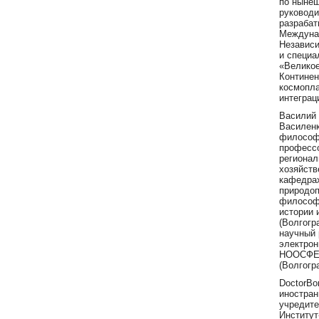
по ныне
руководи
разрабат
Междуна
Независи
и специа
«Великое
Континен
космопл
интеграц
Василий
Василен
философ
професс
регионал
хозяйств
кафедра
природоп
философи
истории
(Волгогр
научный 
электрон
НООСФЕ
(Волгогр
DoctorBor
иностран
учредите
Институт