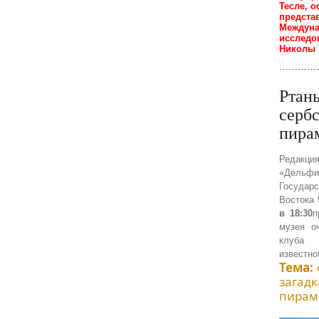
Тесле, 
предста
Междуна
исследо
Николы 
…………
Ртань
серб
пира
Реда
«Де
Госуда
Востока
в 18:30
п
музея о
клуба 
известно
Тема:
загадк
пирам