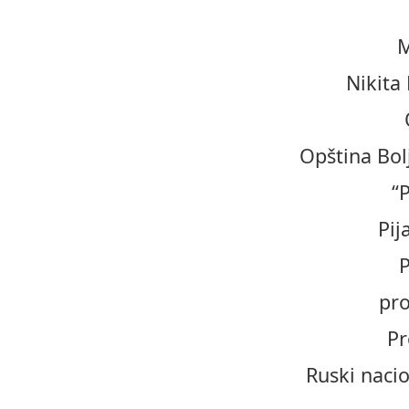
M
Nikita
Opština Bol
“
Pij
P
pro
Pr
Ruski nacio