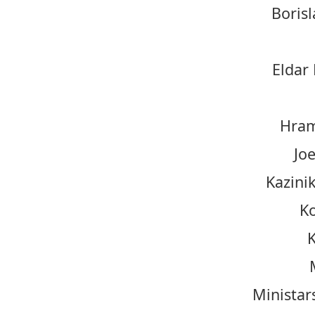
Boris
Eldar 
Hram
Jo
Kazini
Ko
K
Ministar