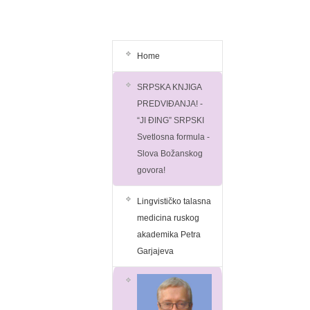
Home
SRPSKA KNJIGA
PREDVIĐANJA! -
“JI ĐING” SRPSKI
Svetlosna formula -
Slova Božanskog
govora!
Lingvističko talasna
medicina ruskog
akademika Petra
Garjajeva