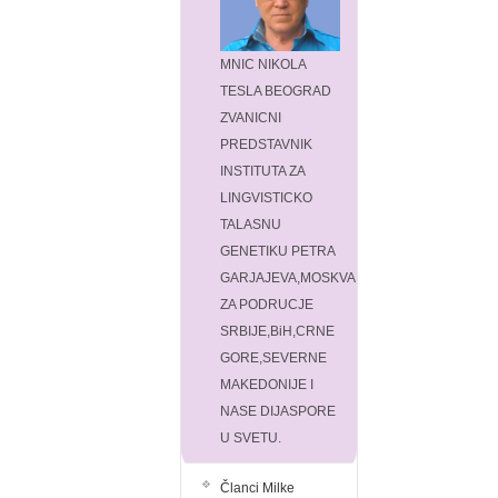
MNIC NIKOLA
TESLA BEOGRAD
ZVANICNI
PREDSTAVNIK
INSTITUTA ZA
LINGVISTICKO
TALASNU
GENETIKU PETRA
GARJAJEVA,MOSKVA
ZA PODRUCJE
SRBIJE,BiH,CRNE
GORE,SEVERNE
MAKEDONIJE I
NASE DIJASPORE
U SVETU.
Članci Milke