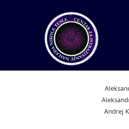
Aleksand
Aleksand
Andrej K