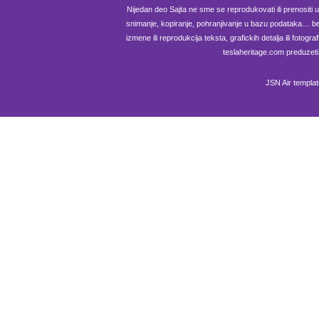
Nijedan deo Sajta ne sme se reprodukovati ili prenositi u b
snimanje, kopiranje, pohranjivanje u bazu podataka… be
izmene ili reprodukcija teksta, grafickih detalja ili fotog
teslaheritage.com preduzeti
JSN Air templa